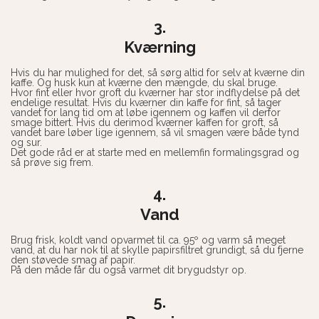
3.
Kværning
Hvis du har mulighed for det, så sørg altid for selv at kværne din
kaffe. Og husk kun at kværne den mængde, du skal bruge.
Hvor fint eller hvor groft du kværner har stor indflydelse på det
endelige resultat. Hvis du kværner din kaffe for fint, så tager
vandet for lang tid om at løbe igennem og kaffen vil derfor
smage bittert. Hvis du derimod kværner kaffen for groft, så
vandet bare løber lige igennem, så vil smagen være både tynd
og sur.
Det gode råd er at starte med en mellemfin formalingsgrad og
så prøve sig frem.
4.
Vand
Brug frisk, koldt vand opvarmet til ca. 95º og varm så meget
vand, at du har nok til at skylle papirsfiltret grundigt, så du fjerne
den støvede smag af papir.
På den måde får du også varmet dit brygudstyr op.
5.