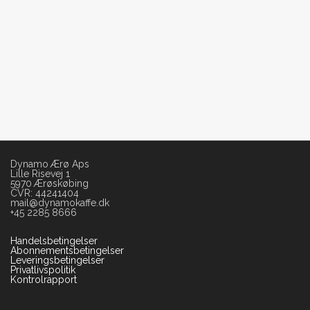
Dynamo Ærø Aps
Lille Risevej 1
5970 Ærøskøbing
CVR: 44241404
mail@dynamokaffe.dk
+45 2285 8666
Handelsbetingelser
Abonnementsbetingelser
Leveringsbetingelser
Privatlivspolitik
Kontrolrapport