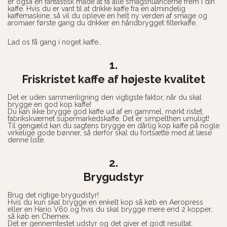
er også en fantastisk måde at få alle smagsnuancerne frem i din
kaffe. Hvis du er vant til at drikke kaffe fra en almindelig
kaffemaskine, så vil du opleve en helt ny verden af smage og
aromaer første gang du drikker en håndbrygget filterkaffe.
Lad os få gang i noget kaffe…
1.
Friskristet kaffe af højeste kvalitet
Det er uden sammenligning den vigtigste faktor, når du skal
brygge en god kop kaffe!
Du kan ikke brygge god kaffe ud af en gammel, mørkt ristet,
fabrikskværnet supermarkedskaffe. Det er simpelthen umuligt!
Til gengæld kan du sagtens brygge en dårlig kop kaffe på nogle
virkelige gode bønner, så derfor skal du fortsætte med at læse
denne liste.
2.
Brygudstyr
Brug det rigtige brygudstyr!
Hvis du kun skal brygge en enkelt kop så køb en Aeropress
eller en Hario V60 og hvis du skal brygge mere end 2 kopper,
så køb en Chemex.
Det er gennemtestet udstyr og det giver et godt resultat.