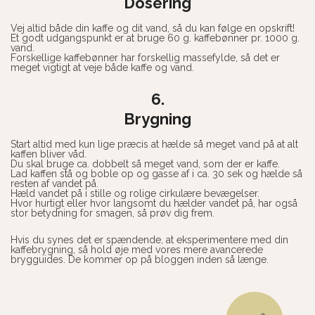
Dosering
Vej altid både din kaffe og dit vand, så du kan følge en opskrift!
Et godt udgangspunkt er at bruge 60 g. kaffebønner pr. 1000 g.
vand.
Forskellige kaffebønner har forskellig massefylde, så det er
meget vigtigt at veje både kaffe og vand.
6.
Brygning
Start altid med kun lige præcis at hælde så meget vand på at alt
kaffen bliver våd.
Du skal bruge ca. dobbelt så meget vand, som der er kaffe.
Lad kaffen stå og boble op og gasse af i ca. 30 sek og hælde så
resten af vandet på.
Hæld vandet på i stille og rolige cirkulære bevægelser.
Hvor hurtigt eller hvor langsomt du hælder vandet på, har også
stor betydning for smagen, så prøv dig frem.
Hvis du synes det er spændende, at eksperimentere med din
kaffebrygning, så hold øje med vores mere avancerede
brygguides. De kommer op på bloggen inden så længe.