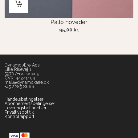
Pällo hoveder
95,00
kr.
Dynamo Ærø Aps
Lille Risevej 1
5970 Ærøskøbing
CVR: 44241404
mail@dynamokaffe.dk
+45 2285 8666
Handelsbetingelser
Abonnementsbetingelser
Leveringsbetingelser
Privatlivspolitik
Kontrolrapport