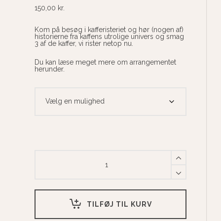
150,00
kr.
Kom på besøg i kafferisteriet og hør (nogen af)
historierne fra kaffens utrolige univers og smag
3 af de kaffer, vi rister netop nu.
Du kan læse meget mere om arrangementet
herunder.
Kaffesmagning
-
Den
Sorte
Skole
quantity
TILFØJ TIL KURV