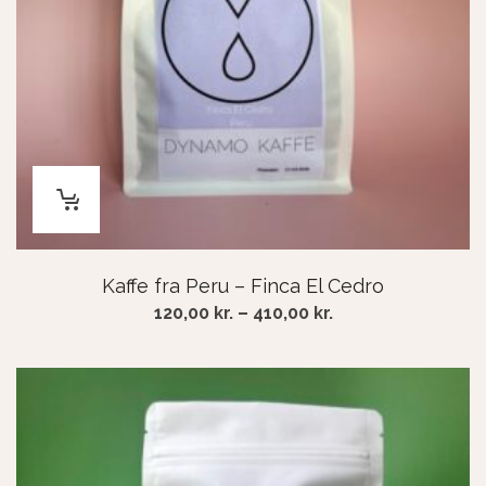
Kaffe fra Peru – Finca El Cedro
Price
120,00
kr.
–
410,00
kr.
range:
120,00 kr.
through
410,00 kr.