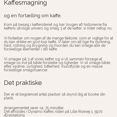
Kaffesmagning
og en fortælling om kaffe.
Kom på besøg i kafferisteriet og hør (nogen af) historierne fra
kaffens utrolige univers og smag 3 af de kaffer, vi rister netop nu.
Vi fortæller om nogen af de mange faktorer, som er vigtige for at
du kan drikke en god kop kaffe. Vi taler om alt lige fra dyrkning,
høst, ristning og brygning og hvordan du kan smage alle de
forskellige elementer i din kaffe.
Vi smager på 3 af vores kaffer og vi vil sammen forsøge at
smage os ind på både forskelle og ligheder. Vi vil smage både
efter sødme, syrlighed, bitterhed, mundfylde og en masse
forskellige smagsnuancer.
Det praktiske
Der er et begrænset antal pladser så skynd dig at booke din
plads.
Arrangementet varer ca. 75 minutter.
Det afholdes i Dynamo Kaffes risteri på Lille Risevej 1, 5970
Ærøskøbing.