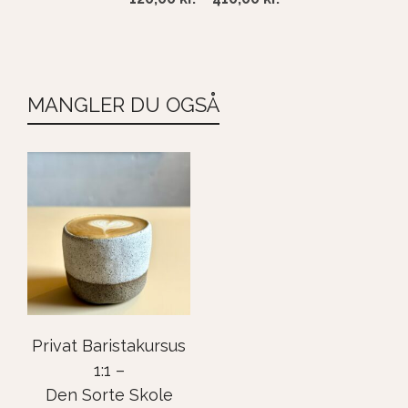
range:
120,00 kr.
through
410,00 kr.
MANGLER DU OGSÅ
Privat Baristakursus
1:1 –
Den Sorte Skole